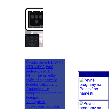
Úvodní slovo
HLAVNÍ
STRÁNKA
Proč
preference MHD
Historické mezníky
Světelné signalizace
Podélné dělící prahy
Antipreference
Smějeme se s dopravou
Fotogalerie
Videogalerie
Vysvědčení
Technika