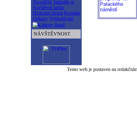
Slovníček
Stáhněte si
Návštěvní kniha
Diskuzní fórum
Kontakt
Odkazy
Vyhledávání
NÁVŠTĚVNOST
Tento web je postaven na redakční