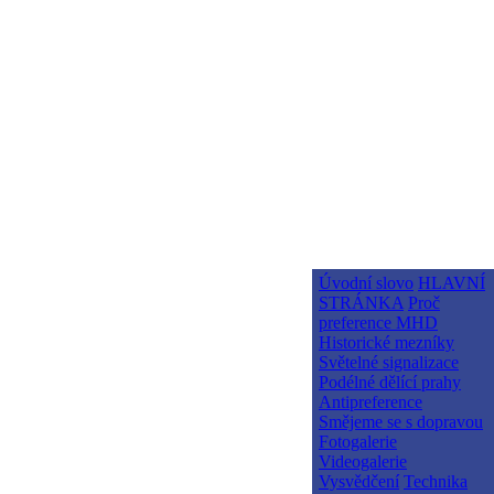
Úvodní slovo
HLAVNÍ
STRÁNKA
Proč
preference MHD
Historické mezníky
Světelné signalizace
Podélné dělící prahy
Antipreference
Smějeme se s dopravou
Fotogalerie
Videogalerie
Vysvědčení
Technika