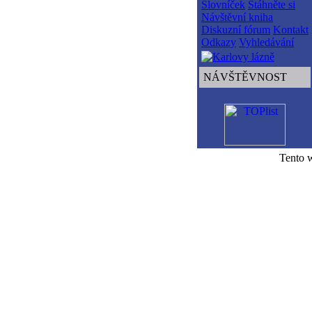
Slovníček
Stáhněte si
Návštěvní kniha
Diskuzní fórum
Kontakt
Odkazy
Vyhledávání
NÁVŠTĚVNOST
Tento 