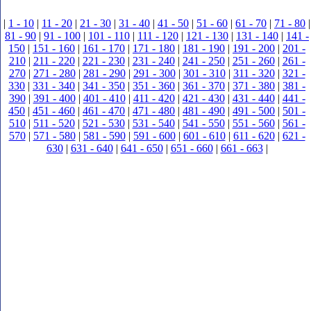
|
1 - 10
|
11 - 20
|
21 - 30
|
31 - 40
|
41 - 50
|
51 - 60
|
61 - 70
|
71 - 80
|
81 - 90
|
91 - 100
|
101 - 110
|
111 - 120
|
121 - 130
|
131 - 140
|
141 -
150
|
151 - 160
|
161 - 170
|
171 - 180
|
181 - 190
|
191 - 200
|
201 -
210
|
211 - 220
|
221 - 230
|
231 - 240
|
241 - 250
|
251 - 260
|
261 -
270
|
271 - 280
|
281 - 290
|
291 - 300
|
301 - 310
|
311 - 320
|
321 -
330
|
331 - 340
|
341 - 350
|
351 - 360
|
361 - 370
|
371 - 380
|
381 -
390
|
391 - 400
|
401 - 410
|
411 - 420
|
421 - 430
|
431 - 440
|
441 -
450
|
451 - 460
|
461 - 470
|
471 - 480
|
481 - 490
|
491 - 500
|
501 -
510
|
511 - 520
|
521 - 530
|
531 - 540
|
541 - 550
|
551 - 560
|
561 -
570
|
571 - 580
|
581 - 590
|
591 - 600
|
601 - 610
|
611 - 620
|
621 -
630
|
631 - 640
|
641 - 650
|
651 - 660
|
661 - 663
|