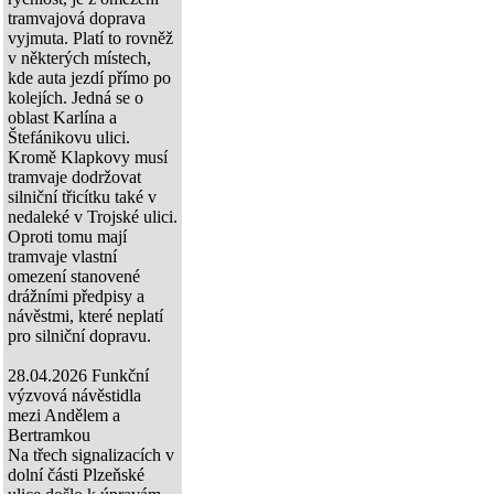
tramvajová doprava
vyjmuta. Platí to rovněž
v některých místech,
kde auta jezdí přímo po
kolejích. Jedná se o
oblast Karlína a
Štefánikovu ulici.
Kromě Klapkovy musí
tramvaje dodržovat
silniční třicítku také v
nedaleké v Trojské ulici.
Oproti tomu mají
tramvaje vlastní
omezení stanovené
drážními předpisy a
návěstmi, které neplatí
pro silniční dopravu.
28.04.2026
Funkční
výzvová návěstidla
mezi Andělem a
Bertramkou
Na třech signalizacích v
dolní části Plzeňské