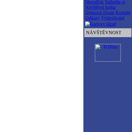
Slovníček
Stáhněte si
Návštěvní kniha
Diskuzní fórum
Kontakt
Odkazy
Vyhledávání
NÁVŠTĚVNOST