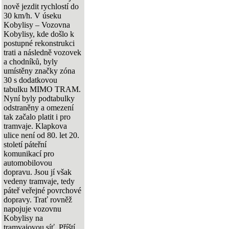
nově jezdit rychlostí do
30 km/h. V úseku
Kobylisy – Vozovna
Kobylisy, kde došlo k
postupné rekonstrukci
trati a následně vozovek
a chodníků, byly
umístěny značky zóna
30 s dodatkovou
tabulku MIMO TRAM.
Nyní byly podtabulky
odstraněny a omezení
tak začalo platit i pro
tramvaje. Klapkova
ulice není od 80. let 20.
století páteřní
komunikací pro
automobilovou
dopravu. Jsou jí však
vedeny tramvaje, tedy
páteř veřejné povrchové
dopravy. Trať rovněž
napojuje vozovnu
Kobylisy na
tramvajovou síť. Příští