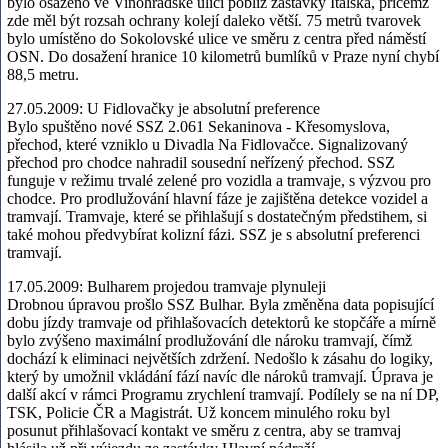
bylo osazeno ve Vinohradské ulici poblíž zastávky Italská, přičemž
zde měl být rozsah ochrany kolejí daleko větší. 75 metrů tvarovek
bylo umístěno do Sokolovské ulice ve směru z centra před náměstí
OSN. Do dosažení hranice 10 kilometrů bumlíků v Praze nyní chybí
88,5 metru.
27.05.2009:
U Fidlovačky je absolutní preference
Bylo spuštěno nové SSZ 2.061 Sekaninova - Křesomyslova,
přechod, které vzniklo u Divadla Na Fidlovačce. Signalizovaný
přechod pro chodce nahradil sousední neřízený přechod. SSZ
funguje v režimu trvalé zelené pro vozidla a tramvaje, s výzvou pro
chodce. Pro prodlužování hlavní fáze je zajištěna detekce vozidel a
tramvají. Tramvaje, které se přihlašují s dostatečným předstihem, si
také mohou předvybírat kolizní fázi. SSZ je s absolutní preferenci
tramvají.
17.05.2009:
Bulharem projedou tramvaje plynuleji
Drobnou úpravou prošlo SSZ Bulhar. Byla změněna data popisující
dobu jízdy tramvaje od přihlašovacích detektorů ke stopčáře a mírně
bylo zvýšeno maximální prodlužování dle nároku tramvají, čímž
dochází k eliminaci největších zdržení. Nedošlo k zásahu do logiky,
který by umožnil vkládání fází navíc dle nároků tramvají. Úprava je
další akcí v rámci Programu zrychlení tramvají. Podílely se na ní DP,
TSK, Policie ČR a Magistrát. Už koncem minulého roku byl
posunut přihlašovací kontakt ve směru z centra, aby se tramvaj