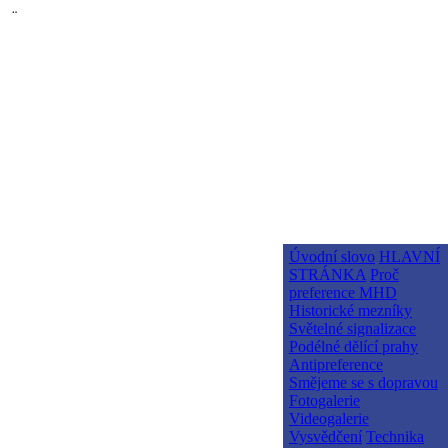
¨
Úvodní slovo
HLAVNÍ
STRÁNKA
Proč
preference MHD
Historické mezníky
Světelné signalizace
Podélné dělící prahy
Antipreference
Smějeme se s dopravou
Fotogalerie
Videogalerie
Vysvědčení
Technika