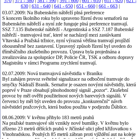
570
|
571 - 580
|
581 - 590
|
591 - 600
|
601 - 610
|
611 - 620
|
621 -
630
|
631 - 640
|
641 - 650
|
651 - 660
|
661 - 663
|
03.07.2009:
Na Bubenském nábřeží plná preference
S koncem školního roku bylo upraveno řízení dvou semaforů na
Bubenském nábřeží a nyní zde funguje plná preference tramvají.
SSZ 7.135 Bubenské nábřeží - Argentinská a SSZ 7.187 Bubenské
nábřeží - tramvajová trať, které se nacházejí mezi zastávkami
Vltavská a Pražská tržnice, nyní výrazná většina tramvají projíždí
obousměrně bez zastavení. Upravený způsob řízení byl uveden do
tříměsíčního zkušebního provozu. Úprava byla projednána a
zrealizována za spolupráce DP, Policie ČR, TSK a odboru dopravy
Magistrátu v rámci Programu zrychlení tramvají.
02.07.2009:
Nová tramvajová návěstidla v Braníku
Byl zahájen provoz světelné signalizace na odbočení tramvaje do
smyčky Nádraží Braník. Semafor je osazen novými návěstidly, která
poprvé v Praze obsahují plnohodnotný signál „pozor“. Zkušební
provoz by měl ověřit použitelnost nových barevných signálů. V
červenci by měl být uveden do provozu „konkurenční“ návrh
návěstidel pražcových, která budou použita v podjezdu Ďáblice.
08.06.2009:
V květnu přibylo 183 metrů prahů
Na pražské tramvajové síti vznikly nové bumlíky. V květnu bylo
zřízeno 23 metrů dělících prahů v Jičínské ulici před křižovatkou s
Vinohradskou. Pouhých 85 metrů zábran proti vjíždění aut na koleje