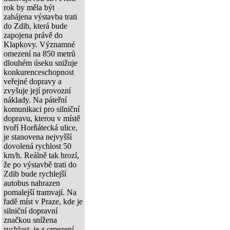
rok by měla být
zahájena výstavba trati
do Zdib, která bude
zapojena právě do
Klapkovy. Významné
omezení na 850 metrů
dlouhém úseku snižuje
konkurenceschopnost
veřejné dopravy a
zvyšuje její provozní
náklady. Na páteřní
komunikaci pro silniční
dopravu, kterou v místě
tvoří Horňátecká ulice,
je stanovena nejvyšší
dovolená rychlost 50
km/h. Reálně tak hrozí,
že po výstavbě trati do
Zdib bude rychlejší
autobus nahrazen
pomalejší tramvají. Na
řadě míst v Praze, kde je
silniční dopravní
značkou snížena
rychlost, je z omezení