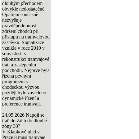
dlouhým přechodem
obvykle nedostatečné.
Opatření současně
nezvyšuje
pravděpodobnost
zdržení chodců při
přístupu na tramvajovou
zastávku. Signalizace
vznikla v roce 2010 v
souvislosti s
rekonstrukcí tramvajové
trati a zaslepením
podchodu. Nejprve byla
řízena pevným
programem s
chodeckou výzvou,
později bylo zavedeno
dynamické řízení a
preference tramvají.
24.05.2026
Napojí se
trať do Zdib do dlouhé
zóny 30?
V Klapkově ulici v
Praze 8 musí tramvaje