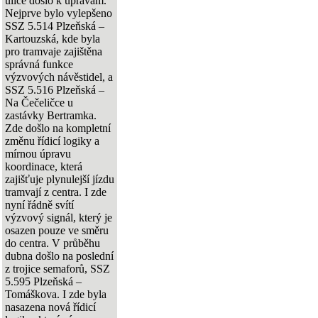
ulice došlo k úpravám.
Nejprve bylo vylepšeno
SSZ 5.514 Plzeňská –
Kartouzská, kde byla
pro tramvaje zajištěna
správná funkce
výzvových návěstidel, a
SSZ 5.516 Plzeňská –
Na Čečeličce u
zastávky Bertramka.
Zde došlo na kompletní
změnu řídicí logiky a
mírnou úpravu
koordinace, která
zajišťuje plynulejší jízdu
tramvají z centra. I zde
nyní řádně svítí
výzvový signál, který je
osazen pouze ve směru
do centra. V průběhu
dubna došlo na poslední
z trojice semaforů, SSZ
5.595 Plzeňská –
Tomáškova. I zde byla
nasazena nová řídicí