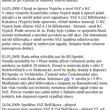
hlásila už při výjezdu ze zastávky Hlavní nádraží.
14.05.2009:
Chystá se úprava Vypichu a nové SSZ u KC
V rámci výstavby Komečního centra Vypich dojde k úpravě jedné
stávající a ke stavbě jedné nové signalizace. SSZ 6.122 Bělohorská -
Kukulova (Vypich) bude upraveno, včetně detekce tramvají. U KC
Vypich bude zřízeno SSZ 6.134 Bělohorská - Slezanů - areál KC
Vypich. Podle serveru hl. m. Prahy bylo vydáno ve spojeném řízení
územní rozhodnutí a stavební povolení na obě akce. Dle dokumentu
má být křižovatka v místě nového SSZ opatřena odbočovacími
pruhy vlevo, zřejmě se směrovými signály. Semafor bude vybaven
tramvajovou detekcí.
05.05.2009:
Rada města schválila taxi do BUSpruhů
Vozidla taxislužby by v Praze mohla užívat vyhrazené pruhy pro
autobusy na dalších 18 místech. Dosud se testovala jízda v ulici V
Holešovičkách a ve Strakonické, nově by taxíky dostaly k dispozici
BUSpruhy ve Vrchlického, Čimické nebo Českobrodské ulici.
Rozhodla o tom Rada města. Informace
zde
. V návrhu je i VJP v
Modřanské ulici před křižovatkou s rampami na Barrandovský most,
kde však vozidla taxi technicky nemohou obdržet signál volno na
SSZ. Provoz vozidel taxi zatím nebyl v žádném místě povolen na
kolejích, kde dopravní experti vyjadřují obavy.
24.04.2009:
Spuštěno SSZ Bešťákova - přejezd
Do provozu bylo uvedeno SSZ 8.254 Bešťákova - přejezd TT, jež