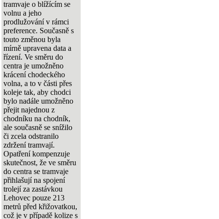
tramvaje o blížícím se
volnu a jeho
prodlužování v rámci
preference. Současně s
touto změnou byla
mírně upravena data a
řízení. Ve směru do
centra je umožněno
krácení chodeckého
volna, a to v části přes
koleje tak, aby chodci
bylo nadále umožněno
přejit najednou z
chodníku na chodník,
ale současně se snížilo
či zcela odstranilo
zdržení tramvají.
Opatření kompenzuje
skutečnost, že ve směru
do centra se tramvaje
přihlašují na spojení
trolejí za zastávkou
Lehovec pouze 213
metrů před křižovatkou,
což je v případě kolize s