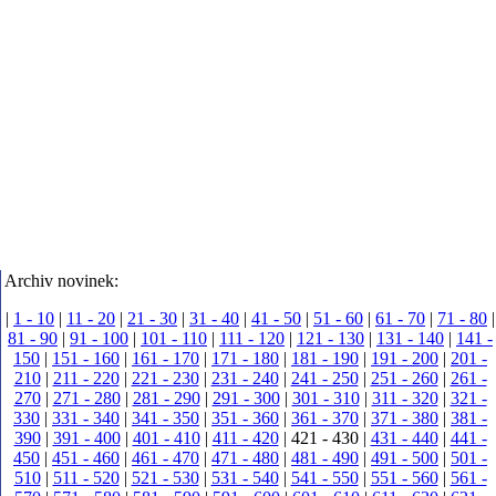
Archiv novinek:
|
1 - 10
|
11 - 20
|
21 - 30
|
31 - 40
|
41 - 50
|
51 - 60
|
61 - 70
|
71 - 80
|
81 - 90
|
91 - 100
|
101 - 110
|
111 - 120
|
121 - 130
|
131 - 140
|
141 -
150
|
151 - 160
|
161 - 170
|
171 - 180
|
181 - 190
|
191 - 200
|
201 -
210
|
211 - 220
|
221 - 230
|
231 - 240
|
241 - 250
|
251 - 260
|
261 -
270
|
271 - 280
|
281 - 290
|
291 - 300
|
301 - 310
|
311 - 320
|
321 -
330
|
331 - 340
|
341 - 350
|
351 - 360
|
361 - 370
|
371 - 380
|
381 -
390
|
391 - 400
|
401 - 410
|
411 - 420
| 421 - 430
|
431 - 440
|
441 -
450
|
451 - 460
|
461 - 470
|
471 - 480
|
481 - 490
|
491 - 500
|
501 -
510
|
511 - 520
|
521 - 530
|
531 - 540
|
541 - 550
|
551 - 560
|
561 -