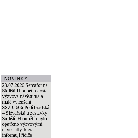
NOVINKY
23.07.2026
Semafor na
Sídlišti Hloubětín dostal
výzvová návěstidla a
malé vylepšení
SSZ 9.666 Poděbradská
– Slévačská u zastávky
Sídliště Hloubětín bylo
opatřeno výzvovými
návěstidly, která
informují řidiče