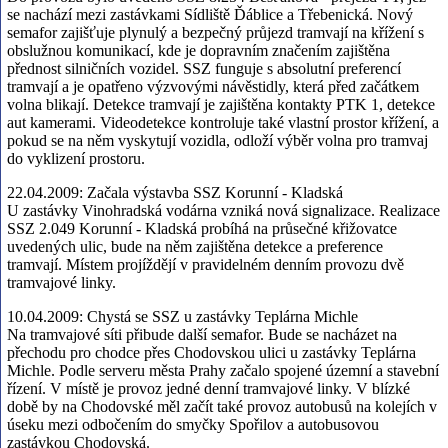
se nachází mezi zastávkami Sídliště Ďáblice a Třebenická. Nový
semafor zajišťuje plynulý a bezpečný průjezd tramvají na křížení s
obslužnou komunikací, kde je dopravním značením zajištěna
přednost silničních vozidel. SSZ funguje s absolutní preferencí
tramvají a je opatřeno výzvovými návěstidly, která před začátkem
volna blikají. Detekce tramvají je zajištěna kontakty PTK 1, detekce
aut kamerami. Videodetekce kontroluje také vlastní prostor křížení, a
pokud se na něm vyskytují vozidla, odloží výběr volna pro tramvaj
do vyklizení prostoru.
22.04.2009:
Začala výstavba SSZ Korunní - Kladská
U zastávky Vinohradská vodárna vzniká nová signalizace. Realizace
SSZ 2.049 Korunní - Kladská probíhá na průsečné křižovatce
uvedených ulic, bude na něm zajištěna detekce a preference
tramvají. Místem projíždějí v pravidelném denním provozu dvě
tramvajové linky.
10.04.2009:
Chystá se SSZ u zastávky Teplárna Michle
Na tramvajové síti přibude další semafor. Bude se nacházet na
přechodu pro chodce přes Chodovskou ulici u zastávky Teplárna
Michle. Podle serveru města Prahy začalo spojené územní a stavební
řízení. V místě je provoz jedné denní tramvajové linky. V blízké
době by na Chodovské měl začít také provoz autobusů na kolejích v
úseku mezi odbočením do smyčky Spořilov a autobusovou
zastávkou Chodovská.